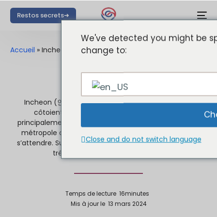
Restos secrets➜
We've detected you might be sp
change to:
Accueil
»
Incheon
Incheon
Incheon (
la ville où modernité et histoire se
인천),
côtoient de manière spectaculaire. Connue
Ch
principalement pour son aéroport international, cette
métropole offre bien plus que ce à quoi on pourrait
Close and do not switch language
s’attendre. Suivez-nous à la découverte d’Incheon, un
trésor caché de la Corée du Sud.
Temps de lecture
16
minutes
Mis à jour le
13 mars 2024