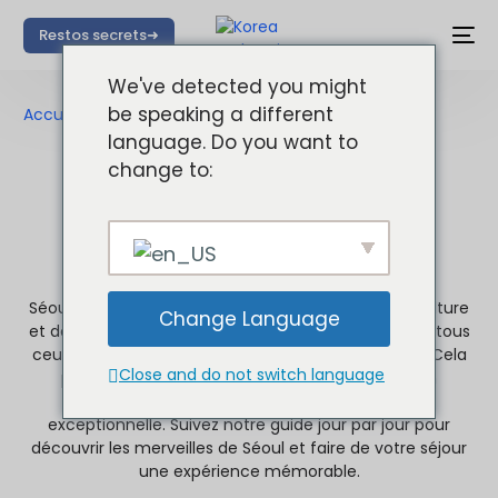
Restos secrets➜
We've detected you might
be speaking a different
Accueil
»
Que faire à séoul en 1 semaine
language. Do you want to
change to:
Découvrir Séoul en
une semaine !
(c'est possible)
Séoul, une métropole bouillonnante d’histoire, de culture
Change Language
et de modernité, offre une expérience inoubliable à tous
ceux qui fouleront ses rues. Une semaine à Séoul ? Cela
Close and do not switch language
peut sembler court, mais avec une planification
judicieuse, chaque jour deviendra une aventure
exceptionnelle. Suivez notre guide jour par jour pour
découvrir les merveilles de Séoul et faire de votre séjour
une expérience mémorable.