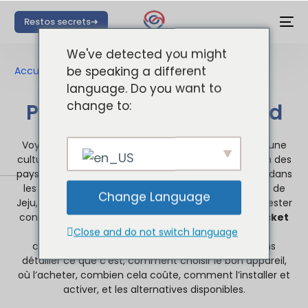
Restos secrets➜
We've detected you might
be speaking a different
Accueil
»
Pocket Wifi : Corée du Sud
language. Do you want to
change to:
Pocket Wifi : Corée du Sud
Voyager en Corée du Sud, c’est plonger au cœur d’une
culture riche et vibrante, tout en naviguant dans l’un des
pays les plus connectés au monde. Que vous soyez dans
les rues animées de Séoul, sur les plages tranquilles de
Change Language
Jeju, ou au sommet des montagnes de Seoraksan, rester
connecté est crucial. C’est ici qu’entre en jeu le
Pocket
Wifi Corée du Sud
Close and do not switch language
, votre passeport vers une
connectivité sans faille. Dans ce guide, nous allons
détailler ce que c’est, comment choisir le bon appareil,
où l’acheter, combien cela coûte, comment l’installer et
activer, et les alternatives disponibles.