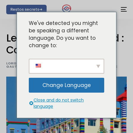
Restos secrets➜
We've detected you might
be speaking a different
Legoland Corée du Sud :
language. Do you want to
change to:
Comment le visiter ?
LORIS
21 FÉVRIER
BLOG
,
6 MIN
GAUTIER
2024
ACTIVITÉS
LECTURE
Change Language
Close and do not switch
language