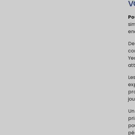
v
Po
si
en
De 
co
Ye
att
Le
exp
pr
jou
Un 
pr
po
pé