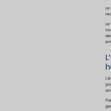
Le 
re
Le 
no
de
env
L
h
L’é
pa
av
Pas
ge