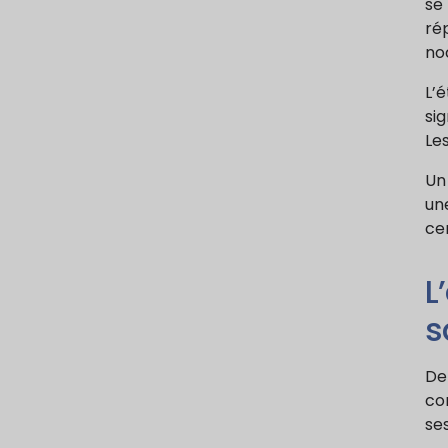
se 
ré
no
L’
sig
Le
Un 
un
ce
L
s
De
co
ses