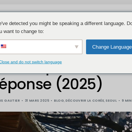
Guide Français Séoul
Découvrir la Corée
've detected you might be speaking a different language. D
u want to change to:
Préparer son voyage en Co
L
Change Language
Les Villes
P
Quand partir à Séo
Close and do not switch language
Quartier Populaire
A
Que faire à Séoul ?
réponse (2025)
Que faire à Busan ?
Que faire à Jeju ?
IS GAUTIER
31 MARS 2025
BLOG
,
DÉCOUVRIR LA CORÉE
,
SEOUL
9 MIN
Activités Corée du Sud