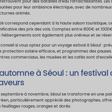
retrouvent pour des batailles d’eau rafraîchissantes. Les
putées pour leur ambiance électrique, avec de nombreux
cturnes animés.
été correspond cependant à la haute saison touristique, c
nificative des prix des vols. Comptez entre 800€ et 1000€
s hébergements sont également plus onéreux et se rése
conseil si vous optez pour un voyage estival à Séoul : pr
e protection solaire efficace, et programmez des pauses c
ntres commerciaux, les musées et les cafés sont d’excell
’automne à Séoul : un festival
aveurs
 septembre à novembre, Séoul se transforme en une pal
réen, particulièrement apprécié des photographes, offre
 feuillages rouges, oranges et dorés.