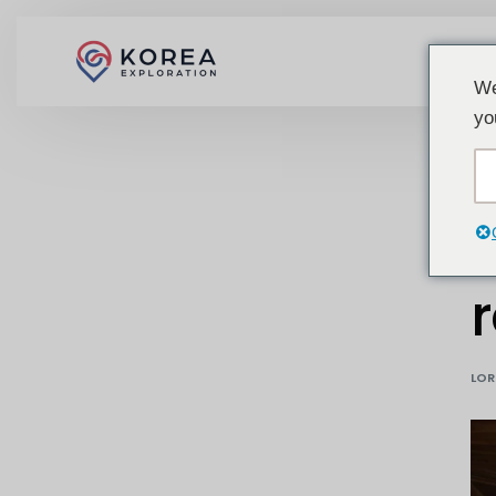
We
yo
LOR