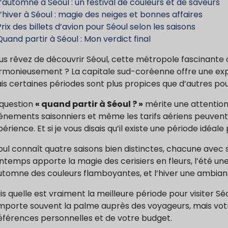
L’automne à Séoul : un festival de couleurs et de saveurs
L’hiver à Séoul : magie des neiges et bonnes affaires
rix des billets d’avion pour Séoul selon les saisons
Quand partir à Séoul : Mon verdict final
us rêvez de découvrir Séoul, cette métropole fascinante o
rmonieusement ? La capitale sud-coréenne offre une expér
is certaines périodes sont plus propices que d’autres pou
 question
« quand partir à Séoul ? »
mérite une attention p
énements saisonniers et même les tarifs aériens peuvent
érience. Et si je vous disais qu’il existe une période idéal
oul connaît quatre saisons bien distinctes, chacune avec 
ntemps apporte la magie des cerisiers en fleurs, l’été un
automne des couleurs flamboyantes, et l’hiver une ambianc
s quelle est vraiment la meilleure période pour visiter Séou
mporte souvent la palme auprès des voyageurs, mais votr
éférences personnelles et de votre budget.