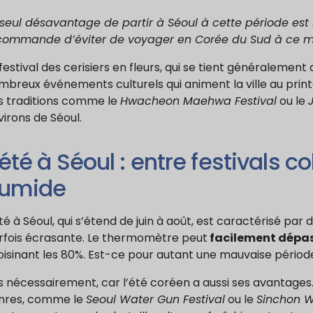
seul désavantage de partir à Séoul à cette période est la
commande d’éviter de voyager en Corée du Sud à ce 
festival des cerisiers en fleurs, qui se tient généralement
mbreux événements culturels qui animent la ville au print
s traditions comme le
Hwacheon Maehwa Festival
ou le
irons de Séoul.
’été à Séoul : entre festivals c
umide
té à Séoul, qui s’étend de juin à août, est caractérisé pa
rfois écrasante. Le thermomètre peut
facilement dépas
oisinant les 80%. Est-ce pour autant une mauvaise période
 nécessairement, car l’été coréen a aussi ses avantages. 
nres, comme le
Seoul Water Gun Festival
ou le
Sinchon W