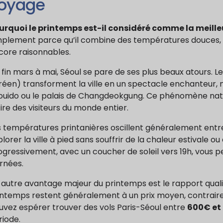
oyage
urquoi le printemps est-il considéré comme la meilleu
mplement parce qu’il combine des températures douces, d
core raisonnables.
fin mars à mai, Séoul se pare de ses plus beaux atours. L
réen) transforment la ville en un spectacle enchanteur
ouido ou le palais de Changdeokgung. Ce phénomène natur
ire des visiteurs du monde entier.
s températures printanières oscillent généralement entre 
lorer la ville à pied sans souffrir de la chaleur estivale ou
ogressivement, avec un coucher de soleil vers 19h, vous 
rnées.
autre avantage majeur du printemps est le rapport qualité
intemps restent généralement à un prix moyen, contraireme
uvez espérer trouver des vols Paris-Séoul entre
600€ et
riode.