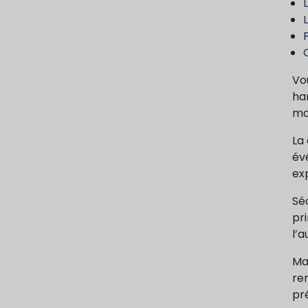
P
Vo
ha
ma
La
év
exp
Sé
pri
l’
Mai
re
pr