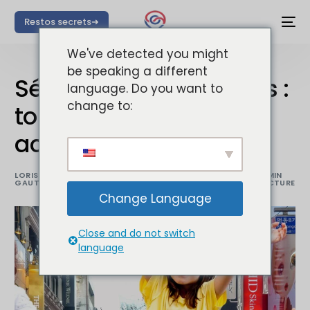
Restos secrets➜
We've detected you might
be speaking a different
Séoul avec des enfants :
language. Do you want to
change to:
top 10 des meilleurs
activités !
LORIS
PUBLIÉ LE :24
MISE À JOUR LE
BLOG
,
7 MIN
GAUTIER
AVRIL 2024
:24 MARS 2025
SEOUL
LECTURE
Change Language
Close and do not switch
language