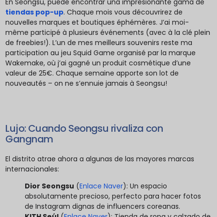
En Seongsu, puede encontrar una impresionante gama de
tiendas pop-up
. Chaque mois vous découvrirez de
nouvelles marques et boutiques éphémères. J’ai moi-
même participé à plusieurs événements (avec à la clé plein
de freebies!). L’un de mes meilleurs souvenirs reste ma
participation au jeu Squid Game organisé par la marque
Wakemake, où j’ai gagné un produit cosmétique d’une
valeur de 25€. Chaque semaine apporte son lot de
nouveautés – on ne s’ennuie jamais à Seongsu!
Lujo: Cuando Seongsu rivaliza con
Gangnam
El distrito atrae ahora a algunas de las mayores marcas
internacionales:
Dior Seongsu
(
Enlace Naver
): Un espacio
absolutamente precioso, perfecto para hacer fotos
de Instagram dignas de influencers coreanas.
KITH Seúl
(
Enlace Naver
): Tienda de ropa y calzado de