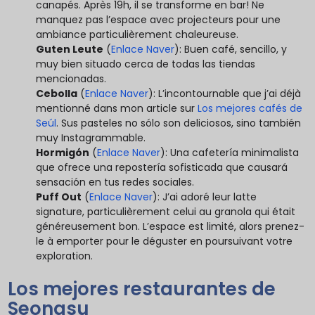
canapés. Après 19h, il se transforme en bar! Ne
manquez pas l’espace avec projecteurs pour une
ambiance particulièrement chaleureuse.
Guten Leute
(
Enlace Naver
): Buen café, sencillo, y
muy bien situado cerca de todas las tiendas
mencionadas.
Cebolla
(
Enlace Naver
): L’incontournable que j’ai déjà
mentionné dans mon article sur
Los mejores cafés de
Seúl
. Sus pasteles no sólo son deliciosos, sino también
muy Instagrammable.
Hormigón
(
Enlace Naver
): Una cafetería minimalista
que ofrece una repostería sofisticada que causará
sensación en tus redes sociales.
Puff Out
(
Enlace Naver
): J’ai adoré leur latte
signature, particulièrement celui au granola qui était
généreusement bon. L’espace est limité, alors prenez-
le à emporter pour le déguster en poursuivant votre
exploration.
Los mejores restaurantes de
Seongsu