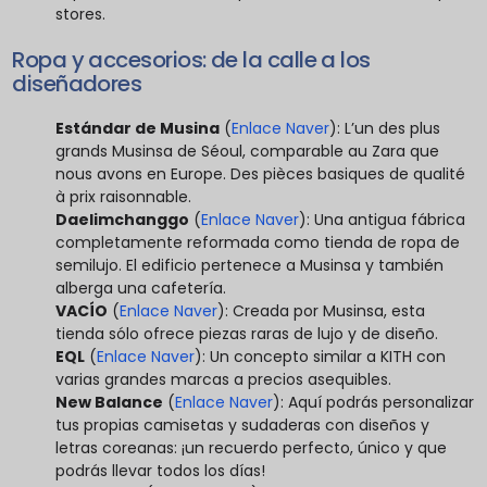
stores.
Ropa y accesorios: de la calle a los
diseñadores
Estándar de Musina
(
Enlace Naver
): L’un des plus
grands Musinsa de Séoul, comparable au Zara que
nous avons en Europe. Des pièces basiques de qualité
à prix raisonnable.
Daelimchanggo
(
Enlace Naver
): Una antigua fábrica
completamente reformada como tienda de ropa de
semilujo. El edificio pertenece a Musinsa y también
alberga una cafetería.
VACÍO
(
Enlace Naver
): Creada por Musinsa, esta
tienda sólo ofrece piezas raras de lujo y de diseño.
EQL
(
Enlace Naver
): Un concepto similar a KITH con
varias grandes marcas a precios asequibles.
New Balance
(
Enlace Naver
): Aquí podrás personalizar
tus propias camisetas y sudaderas con diseños y
letras coreanas: ¡un recuerdo perfecto, único y que
podrás llevar todos los días!