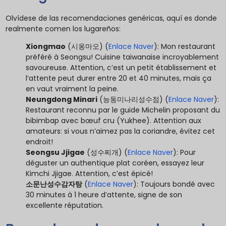
Olvídese de las recomendaciones genéricas, aquí es donde
realmente comen los lugareños:
Xiongmao
(시옹마오) (
Enlace Naver
): Mon restaurant
préféré à Seongsu! Cuisine taiwanaise incroyablement
savoureuse. Attention, c’est un petit établissement et
l’attente peut durer entre 20 et 40 minutes, mais ça
en vaut vraiment la peine.
Neungdong Minari
(능동미나리성수점) (
Enlace Naver
):
Restaurant reconnu par le guide Michelin proposant du
bibimbap avec bœuf cru (Yukhee). Attention aux
amateurs: si vous n’aimez pas la coriandre, évitez cet
endroit!
Seongsu Jjigae
(성수찌개) (
Enlace Naver
): Pour
déguster un authentique plat coréen, essayez leur
Kimchi Jjigae. Attention, c’est épicé!
소문난성수감자탕
(
Enlace Naver
): Toujours bondé avec
30 minutes à 1 heure d’attente, signe de son
excellente réputation.