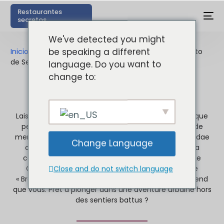
Restaurantes
secretos
We've detected you might
be speaking a different
Inicio
»
Distrito de Seongsu: ¿Qué hacer en este distrito
de Seúl?
language. Do you want to
change to:
Distrito de Seongsu
Laissez-moi vous emmener dans un coin de Séoul que
peu de voyageurs connaissent, mais qui regorge de
merveilles insoupçonnées. Si vous pensez que Hongdae
Change Language
ou Itaewon sont les seuls quartiers branchés de la
capitale coréenne, préparez-vous à être surpris. Le
Quartier Seongsu (성수동), souvent surnommé le
Close and do not switch language
« Brooklyn de Séoul », est un véritable bijou qui n’attend
que vous. Prêt à plonger dans une aventure urbaine hors
des sentiers battus ?