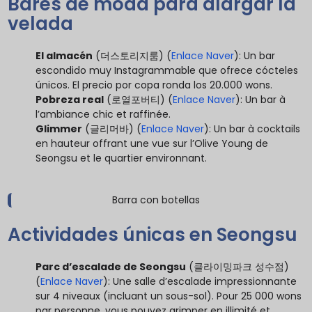
Bares de moda para alargar la
velada
El almacén
(더스토리지룸) (
Enlace Naver
): Un bar
escondido muy Instagrammable que ofrece cócteles
únicos. El precio por copa ronda los 20.000 wons.
Pobreza real
(로열포버티) (
Enlace Naver
): Un bar à
l’ambiance chic et raffinée.
Glimmer
(글리머바) (
Enlace Naver
): Un bar à cocktails
en hauteur offrant une vue sur l’Olive Young de
Seongsu et le quartier environnant.
Actividades únicas en Seongsu
Parc d’escalade de Seongsu
(클라이밍파크 성수점)
(
Enlace Naver
): Une salle d’escalade impressionnante
sur 4 niveaux (incluant un sous-sol). Pour 25 000 wons
par personne, vous pouvez grimper en illimité et