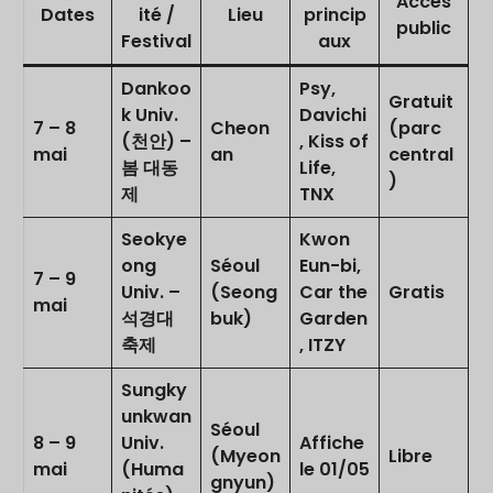
Accès
Dates
ité /
Lieu
princip
public
Festival
aux
Dankoo
Psy,
Gratuit
k Univ.
Davichi
7 – 8
Cheon
(parc
(천안) –
, Kiss of
mai
an
central
봄 대동
Life,
)
제
TNX
Seokye
Kwon
ong
Séoul
Eun-bi,
7 – 9
Univ. –
(Seong
Car the
Gratis
mai
석경대
buk)
Garden
축제
, ITZY
Sungky
unkwan
Séoul
8 – 9
Univ.
Affiche
(Myeon
Libre
mai
(Huma
le 01/05
gnyun)