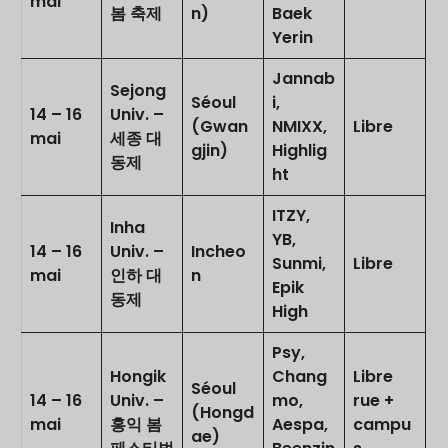
mai
봄 축제
n)
Baek
Yerin
Jannab
Sejong
Séoul
i,
14 – 16
Univ. –
(Gwan
NMIXX,
Libre
mai
세종 대
gjin)
Highlig
동제
ht
ITZY,
Inha
YB,
14 – 16
Univ. –
Incheo
Sunmi,
Libre
mai
인하 대
n
Epik
동제
High
Psy,
Hongik
Chang
Libre
Séoul
14 – 16
Univ. –
mo,
rue +
(Hongd
mai
홍익 봄
Aespa,
campu
ae)