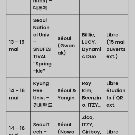
nités) –
대동제
Seoul
Nation
al Univ.
Billlie,
Libre
Séoul
13 – 15
–
LUCY,
(15 mai
(Gwan
mai
SNUFES
Dynami
ouverts
ak)
TIVAL
c Duo
ext.)
“Spring
-kle”
Kyung
Roy
Libre
14 – 16
Hee
Séoul &
Kim,
étudian
mai
Univ. –
Yongin
Beenzin
ts / QR
경희랜드
o, ITZY…
ext.
Zico,
SeoulT
Séoul
ITZY,
14 – 16
ech –
(Nowo
Giriboy,
Libre