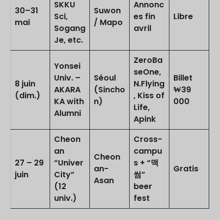
SKKU
Annonc
30–31
Suwon
Sci,
es fin
Libre
mai
/ Mapo
Sogang
avril
Je, etc.
ZeroBa
Yonsei
seOne,
Univ. –
Séoul
Billet
8 juin
N.Flying
AKARA
(Sincho
₩39
(dim.)
, Kiss of
KA with
n)
000
Life,
Alumni
Apink
Cheon
Cross-
an
campu
Cheon
27 – 29
“Univer
s + “맥
an-
Gratis
juin
City”
썸”
Asan
(12
beer
univ.)
fest