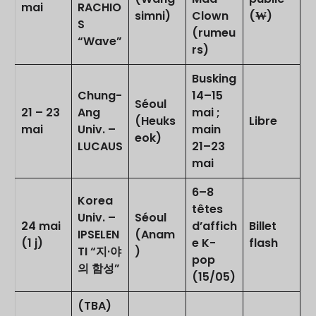
mai
RACHIO
simni)
Clown
(₩)
S
(rumeu
“Wave”
rs)
Busking
Chung-
14–15
Séoul
21 – 23
Ang
mai ;
(Heuks
Libre
mai
Univ. –
main
eok)
LUCAUS
21–23
mai
6–8
Korea
têtes
Univ. –
Séoul
24 mai
d’affich
Billet
IPSELEN
(Anam
(1 j)
e K-
flash
TI “지·야
)
pop
의 함성”
(15/05)
(TBA)