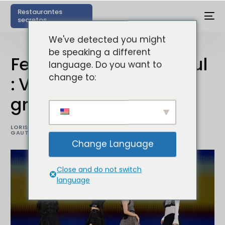
Restaurantes
secretos
We've detected you might
be speaking a different
Festival université Séoul
language. Do you want to
change to:
: Vivez la K-pop
gratuitement (2025)
LORIS
16 MAYO
ACTIVIDADES
,
5 MIN
GAUTIER
2025
SEÚL
READ
Change Language
Close and do not switch
language