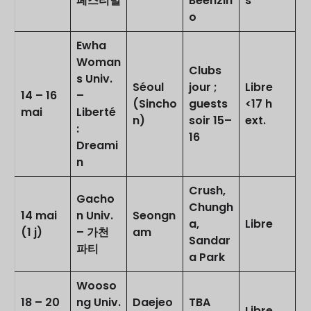
페스티벌
Beenzin
s
o
Ewha
Woman
Clubs
s Univ.
Séoul
jour ;
Libre
14 – 16
–
(Sincho
guests
<17 h
mai
Liberté
n)
soir 15–
ext.
:
16
Dreami
n
Crush,
Gacho
Chungh
14 mai
n Univ.
Seongn
a,
Libre
(1 j)
– 가천
am
Sandar
파티
a Park
Wooso
18 – 20
ng Univ.
Daejeo
TBA
Libre