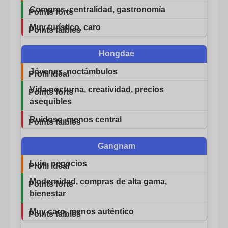
Compras, centralidad, gastronomía
Muy turístico, caro
Hongdae
Jóvenes, noctámbulos
Vida nocturna, creatividad, precios
asequibles
Ruidoso, menos central
Gangnam
Lujo, negocios
Modernidad, compras de alta gama,
bienestar
Muy caro, menos auténtico