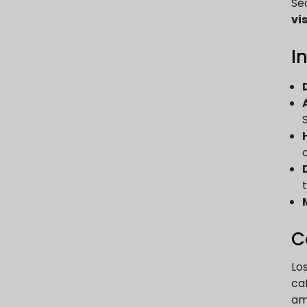
Se
vi
I
C
Lo
caf
ama