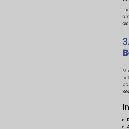
Lo
ami
di
3
B
Mo
est
pos
Seú
I