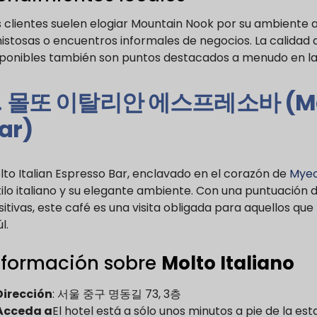
s clientes suelen elogiar Mountain Nook por su ambiente
stosas o encuentros informales de negocios. La calidad de
sponibles también son puntos destacados a menudo en la
.
몰또 이탈리안 에스프레소바 (Molto 
ar)
lto Italian Espresso Bar, enclavado en el corazón de
Mye
ilo italiano y su elegante ambiente. Con una puntuación de
itivas, este café es una visita obligada para aquellos que
l.
nformación sobre
Molto Italiano
Dirección
: 서울 중구 명동길 73, 3층
Acceda a
El hotel está a sólo unos minutos a pie de la e