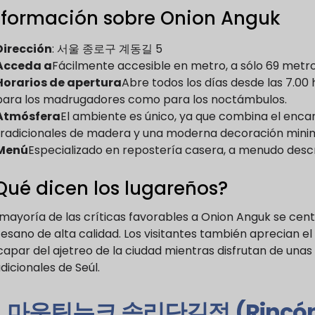
nformación sobre Onion Anguk
Dirección
: 서울 종로구 계동길 5
Acceda a
Fácilmente accesible en metro, a sólo 69 metros
Horarios de apertura
Abre todos los días desde las 7.00 
para los madrugadores como para los noctámbulos.
Atmósfera
El ambiente es único, ya que combina el encant
tradicionales de madera y una moderna decoración minim
Menú
Especializado en repostería casera, a menudo descr
Qué dicen los lugareños?
 mayoría de las críticas favorables a Onion Anguk se cent
esano de alta calidad. Los visitantes también aprecian el
capar del ajetreo de la ciudad mientras disfrutan de unas
dicionales de Seúl.
.
마운틴누크 송리단길점 (Rincón d