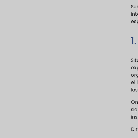
Su
int
esp
1
Sit
ex
org
el 
las
On
si
in
Di