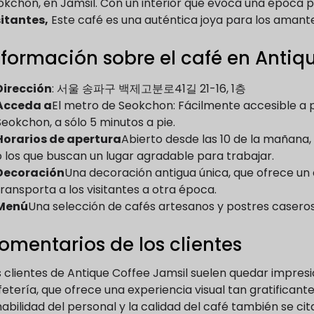
okchon, en Jamsil. Con un interior que evoca una época 
sitantes,
Este café es una auténtica joya para los amantes
nformación sobre el café en Antiq
Dirección
: 서울 송파구 백제고분로41길 21-16, 1층
Acceda a
El metro de Seokchon: Fácilmente accesible a p
Seokchon, a sólo 5 minutos a pie.
Horarios de apertura
Abierto desde las 10 de la mañana,
o los que buscan un lugar agradable para trabajar.
Decoración
Una decoración antigua única, que ofrece un
transporta a los visitantes a otra época.
Menú
Una selección de cafés artesanos y postres casero
omentarios de los clientes
s clientes de Antique Coffee Jamsil suelen quedar impresi
etería, que ofrece una experiencia visual tan gratificant
bilidad del personal y la calidad del café también se cita