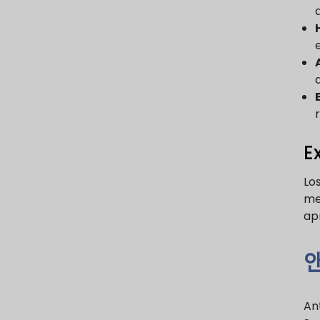
E
Los
me
apr
앤
An