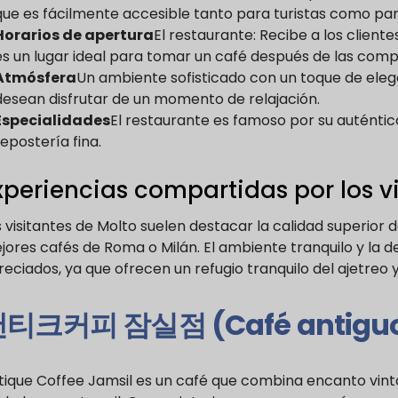
que es fácilmente accesible tanto para turistas como par
Horarios de apertura
El restaurante: Recibe a los cliente
es un lugar ideal para tomar un café después de las com
Atmósfera
Un ambiente sofisticado con un toque de elega
desean disfrutar de un momento de relajación.
Especialidades
El restaurante es famoso por su auténtico
repostería fina.
xperiencias compartidas por los vi
 visitantes de Molto suelen destacar la calidad superior 
jores cafés de Roma o Milán. El ambiente tranquilo y la
eciados, ya que ofrecen un refugio tranquilo del ajetreo 
티크커피 잠실점 (Café antiguo
tique Coffee Jamsil es un café que combina encanto vint