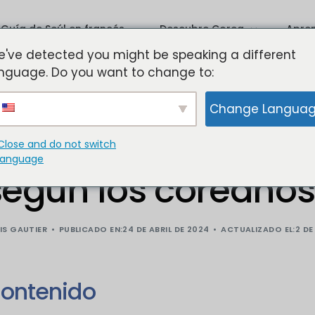
Guía de Seúl en francés
Descubre Corea
Apre
've detected you might be speaking a different
nguage. Do you want to change to:
Planifique su viaje a Corea
Lista
Change Langua
Las ciudades
Nomb
Los 5 mejores cafés
Close and do not switch
Barrio Popular
Apren
language
Qué hacer en Seúl
según los coreanos
Qué hacer en Busan
Qué hacer en Jeju
IS GAUTIER
PUBLICADO EN:24 DE ABRIL DE 2024
ACTUALIZADO EL:2 DE 
Actividades en Corea del Sur
ontenido