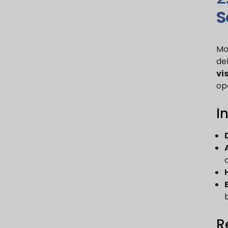
S
Mo
de
vi
op
I
R