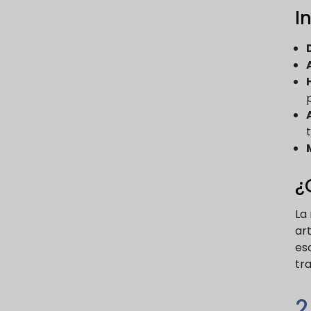
I
¿
La
art
es
tra
2