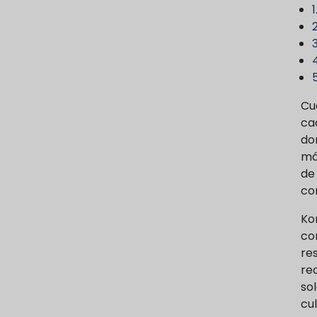
Cu
ca
do
má
de
co
Ko
co
re
re
so
cu