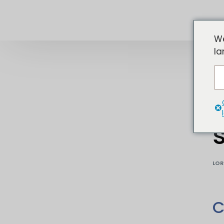
We
la
LOR
C