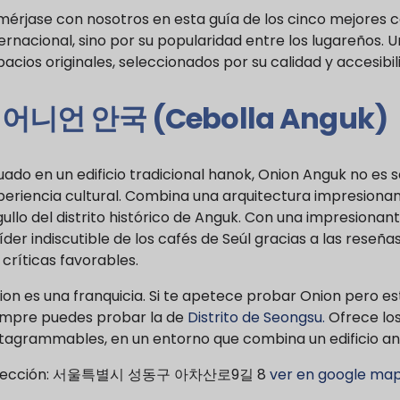
mérjase con nosotros en esta guía de los cinco mejores c
ernacional, sino por su popularidad entre los lugareños. 
acios originales, seleccionados por su calidad y accesibil
.
어니언 안국 (Cebolla Anguk)
uado en un edificio tradicional hanok, Onion Anguk no es s
periencia cultural. Combina una arquitectura impresionant
ullo del distrito histórico de Anguk. Con una impresionan
líder indiscutible de los cafés de Seúl gracias a las reseñas
 críticas favorables.
ion es una franquicia. Si te apetece probar Onion pero es
empre puedes probar la de
Distrito de Seongsu.
Ofrece los
stagrammables, en un entorno que combina un edificio a
rección: 서울특별시 성동구 아차산로9길 8
ver en google ma