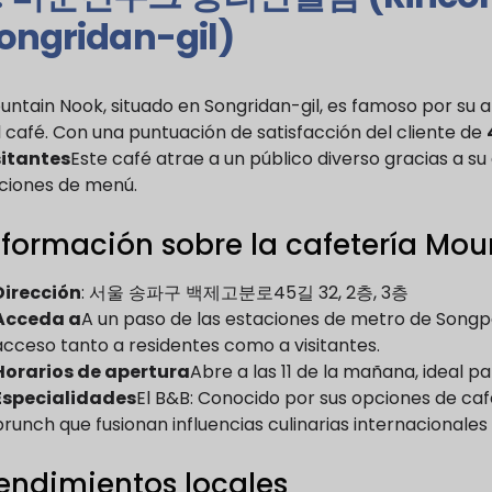
ongridan-gil)
untain Nook, situado en Songridan-gil, es famoso por su 
l café. Con una puntuación de satisfacción del cliente de
sitantes
Este café atrae a un público diverso gracias a s
ciones de menú.
nformación sobre la cafetería Mo
Dirección
: 서울 송파구 백제고분로45길 32, 2층, 3층
Acceda a
A un paso de las estaciones de metro de Songpa 
acceso tanto a residentes como a visitantes.
Horarios de apertura
Abre a las 11 de la mañana, ideal pa
Especialidades
El B&B: Conocido por sus opciones de caf
brunch que fusionan influencias culinarias internacionales
endimientos locales