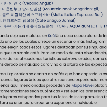
1. 어니언 안국 (Cebolla Anguk)
2. 마운틴누크 송리단길점 (Mountain Nook Songridan-gil)
3. 몰또 이탈리안 에스프레소바 (Molto Italian Espresso Bar)
4. 앤티크커피 잠실점 (Café antiguo Jamsil)
5. 아쿠아가든카페 롯데월드몰점 - (CAFE AQUARIUM LOTTE T
ando deje sus maletas en
Seúl
Una cosa queda clara de inm
da uno de los cuales ofrece un escenario más Instagramm
nde elegir, todos estos lugares destacan por su singular
s que un simple café. Pero en medio de esta abundancia, 
 oro de las atracciones turísticas sobrevaloradas, como 
nsiderado demasiado caro y no a la altura de las expecta
rea Exploration se centra en cafés que han captado la e
reanos: lugares únicos que ofrezcan una experiencia mem
señas aquí mencionadas proceden de
Mapa Naver
plataf
comendaciones sean auténticas y reflejen las preferencia
lo lugares estupendos para tus fotos de Instagram, sino t
ltura se unen para crear una experiencia inolvidable.