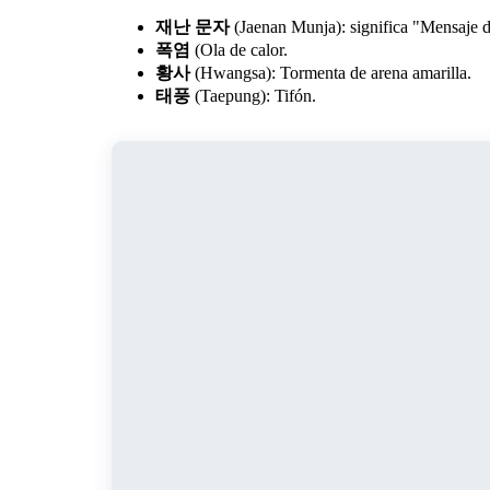
재난 문자
(Jaenan Munja): significa "Mensaje de 
폭염
(Ola de calor.
황사
(Hwangsa): Tormenta de arena amarilla.
태풍
(Taepung): Tifón.