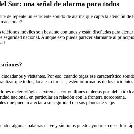
del Sur: una señal de alarma para todos
ite de repente un estridente sonido de alarma que capta la atención de t
 reaccionar?
 teléfonos móviles son bastante comunes y están diseñadas para alertar a
de seguridad nacional. Aunque esto pueda parecer alarmante al principio,
dad.
caciones?
ciudadanos y visitantes. Por eso, cuando oigas ese característico sonid
antizar que todos, locales o turistas, estén informados de los incidente
iones meteorológicas extremas, como tifones o alertas por niebla tóxica
ridad nacional, en particular en relación con la frontera norcoreana.
les que puedan afectar a su seguridad o a sus planes de viaje.
nder algunas palabras clave y símbolos puede ayudarle a descifrar rápi