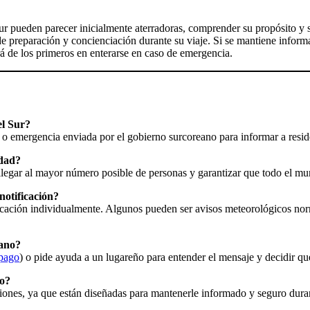
ur pueden parecer inicialmente aterradoras, comprender su propósito y 
 preparación y concienciación durante su viaje. Si se mantiene informa
rá de los primeros en enterarse en caso de emergencia.
el Sur?
o emergencia enviada por el gobierno surcoreano para informar a reside
idad?
legar al mayor número posible de personas y garantizar que todo el mund
otificación?
icación individualmente. Algunos pueden ser avisos meteorológicos norm
eano?
pago
) o pide ayuda a un lugareño para entender el mensaje y decidir q
no?
aciones, ya que están diseñadas para mantenerle informado y seguro dura