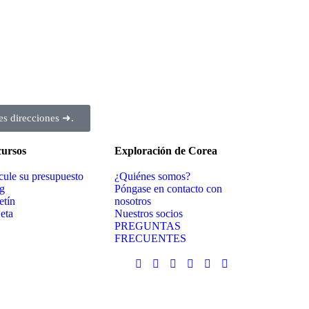
es direcciones ➜.
ursos
Exploración de Corea
cule su presupuesto
¿Quiénes somos?
g
Póngase en contacto con
etín
nosotros
jeta
Nuestros socios
PREGUNTAS
FRECUENTES