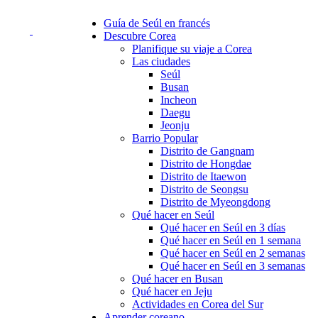
Guía de Seúl en francés
Descubre Corea
Planifique su viaje a Corea
Las ciudades
Seúl
Busan
Incheon
Daegu
Jeonju
Barrio Popular
Distrito de Gangnam
Distrito de Hongdae
Distrito de Itaewon
Distrito de Seongsu
Distrito de Myeongdong
Qué hacer en Seúl
Qué hacer en Seúl en 3 días
Qué hacer en Seúl en 1 semana
Qué hacer en Seúl en 2 semanas
Qué hacer en Seúl en 3 semanas
Qué hacer en Busan
Qué hacer en Jeju
Actividades en Corea del Sur
Aprender coreano