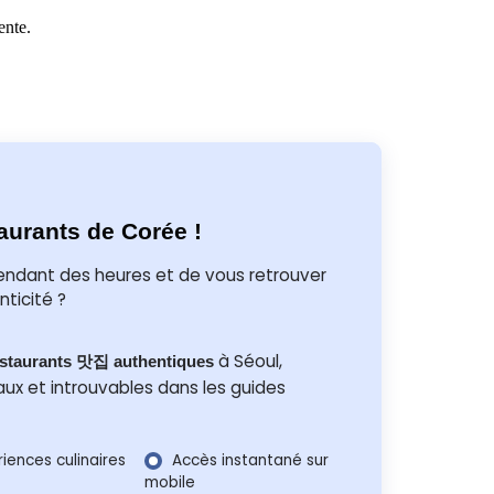
ente.
aurants de Corée !
ndant des heures et de vous retrouver
ticité ?
à Séoul,
restaurants 맛집 authentiques
aux et introuvables dans les guides
iences culinaires
Accès instantané sur
mobile