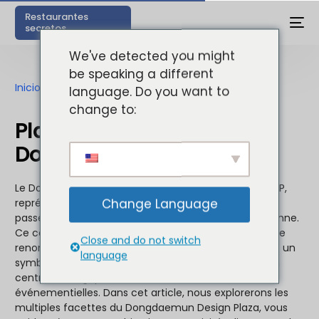
Restaurantes
secretos
We've detected you might
be speaking a different
Inicio
»
Plaza del Diseño de Dongdaemun
language. Do you want to
change to:
Plaza del Diseño de
Dongdaemun
Le Dongdaemun Design Plaza, souvent abrégé en DDP,
Change Language
représente un point de rencontre fascinant entre le
passé, le présent et le futur de la capitale sud-coréenne.
Ce complexe ultramoderne, conçu par l’architecte de
Close and do not switch
renommée mondiale Zaha Hadid, est non seulement un
language
symbole de la créativité architecturale mais aussi un
centre névralgique d’activités culturelles et
événementielles. Dans cet article, nous explorerons les
multiples facettes du Dongdaemun Design Plaza, vous