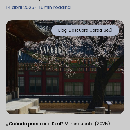
14 abril 2025
-
15
min reading
Blog
,
Descubre Corea
,
Seúl
¿Cuándo puedo ir a Seúl? Mi respuesta (2025)